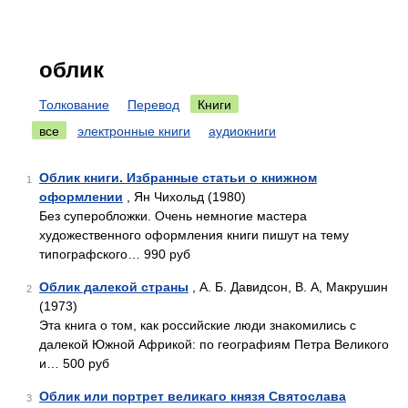
облик
Толкование
Перевод
Книги
все
электронные книги
аудиокниги
Облик книги. Избранные статьи о книжном
1
оформлении
, Ян Чихольд (1980)
Без суперобложки. Очень немногие мастера
художественного оформления книги пишут на тему
типографского… 990 руб
Облик далекой страны
, А. Б. Давидсон, В. А, Макрушин
2
(1973)
Эта книга о том, как российские люди знакомились с
далекой Южной Африкой: по географиям Петра Великого
и… 500 руб
Облик или портрет великаго князя Святослава
3