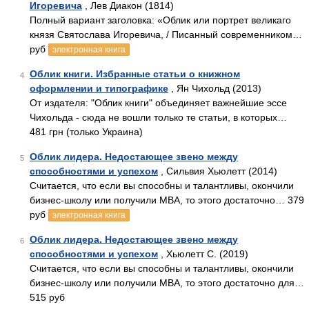
Игоревича
, Лев Диакон (1814)
Полный вариант заголовка: «Облик или портрет великаго
князя Святослава Игоревича, / Писанный современником…
руб
электронная книга
Облик книги. Избранные статьи о книжном
4
оформлении и типографике
, Ян Чихольд (2013)
От издателя: "Облик книги" объединяет важнейшие эссе
Чихольда - сюда не вошли только те статьи, в которых…
481 грн (только Украина)
Облик лидера. Недостающее звено между
5
способностями и успехом
, Сильвия Хьюлетт (2014)
Считается, что если вы способны и талантливы, окончили
бизнес-школу или получили MBA, то этого достаточно… 379
руб
электронная книга
Облик лидера. Недостающее звено между
6
способностями и успехом
, Хьюлетт С. (2019)
Считается, что если вы способны и талантливы, окончили
бизнес-школу или получили MBA, то этого достаточно для…
515 руб